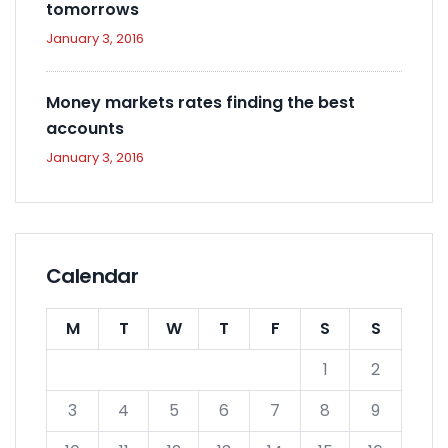
tomorrows
January 3, 2016
Money markets rates finding the best
accounts
January 3, 2016
Calendar
M
T
W
T
F
S
S
1
2
3
4
5
6
7
8
9